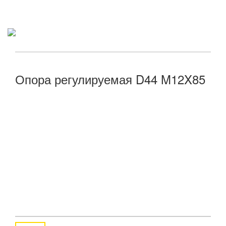
Toogl
naviga
Опора регулируемая D44 M12X85